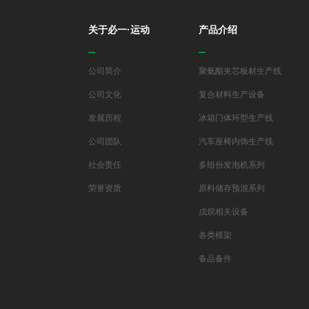
关于必一·运动
产品介绍
公司简介
聚氨酯夹芯板材生产线
公司文化
复合材料生产设备
发展历程
冰箱门体环型生产线
公司团队
汽车座椅内饰生产线
社会责任
多组份发泡机系列
荣誉资质
原料储存预混系列
戊烷相关设备
各类模架
备品备件